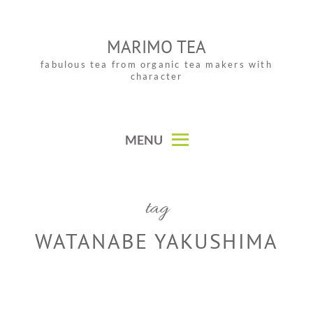
Skip
to
MARIMO TEA
content
fabulous tea from organic tea makers with
character
MENU
tag
WATANABE YAKUSHIMA