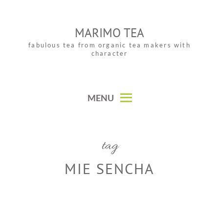
Skip
to
MARIMO TEA
content
fabulous tea from organic tea makers with
character
MENU
tag
MIE SENCHA