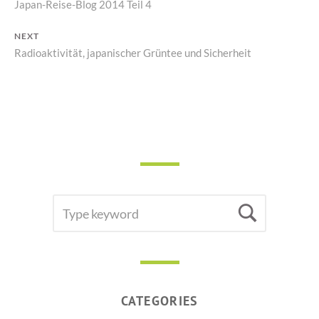
Previous
Japan-Reise-Blog 2014 Teil 4
NAVIGATION
post:
NEXT
Next
Radioaktivität, japanischer Grüntee und Sicherheit
post:
SEARCH
Searc
FOR:
CATEGORIES