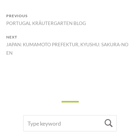
POST
PREVIOUS
Previous
PORTUGAL KRÄUTERGARTEN BLOG
NAVIGATION
post:
NEXT
Next
JAPAN: KUMAMOTO PREFEKTUR, KYUSHU: SAKURA-NO
EN
post:
SEARCH
Searc
FOR: