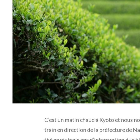
C’est un matin chaud à Kyoto et nous no
train en direction de la préfecture de Na
thé après trois ans d’interruption due 