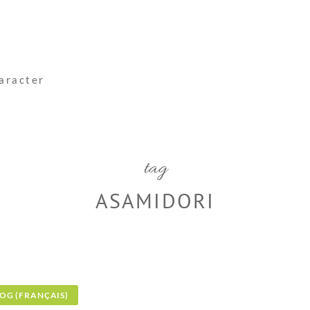
haracter
tag
ASAMIDORI
LOG (FRANÇAIS)