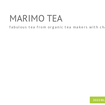
Skip
to
MARIMO TEA
content
fabulous tea from organic tea makers with c
2023 B