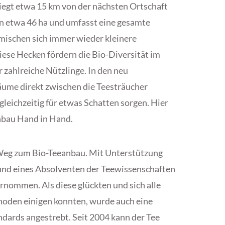
egt etwa 15 km von der nächsten Ortschaft
on etwa 46 ha und umfasst eine gesamte
mischen sich immer wieder kleinere
ese Hecken fördern die Bio-Diversität im
zahlreiche Nützlinge. In den neu
ume direkt zwischen die Teesträucher
gleichzeitig für etwas Schatten sorgen. Hier
nbau Hand in Hand.
 Weg zum Bio-Teeanbau. Mit Unterstützung
 und eines Absolventen der Teewissenschaften
nommen. Als diese glückten und sich alle
oden einigen konnten, wurde auch eine
ndards angestrebt. Seit 2004 kann der Tee