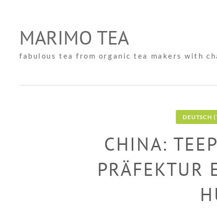
Skip
to
MARIMO TEA
content
fabulous tea from organic tea makers with c
DEUTSCH (
CHINA: TEE
PRÄFEKTUR 
H