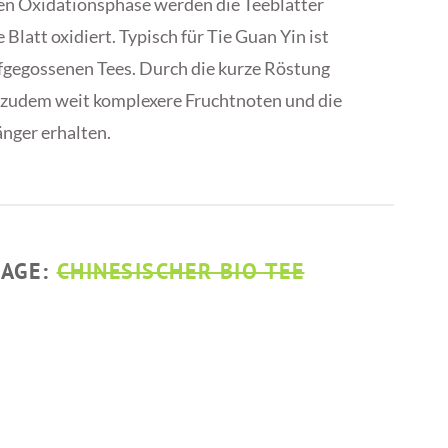
zen Oxidationsphase werden die Teeblätter
 Blatt oxidiert. Typisch für Tie Guan Yin ist
aufgegossenen Tees. Durch die kurze Röstung
ch zudem weit komplexere Fruchtnoten und die
nger erhalten.
PAGE:
CHINESISCHER BIO TEE