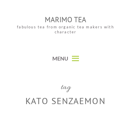
Skip
to
MARIMO TEA
content
fabulous tea from organic tea makers with
character
MENU
tag
KATO SENZAEMON