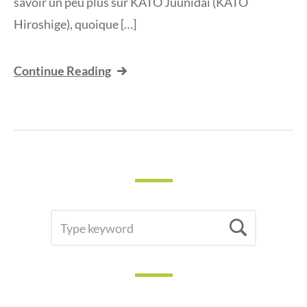
savoir un peu plus sur KATO Juunidai (KATO
Hiroshige), quoique […]
Continue Reading
SEARCH
Searc
FOR: