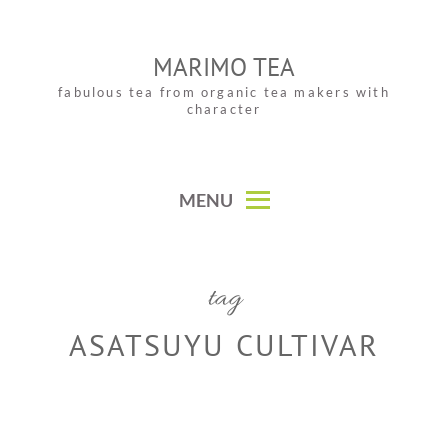
Skip
to
MARIMO TEA
content
fabulous tea from organic tea makers with
character
MENU
tag
ASATSUYU CULTIVAR